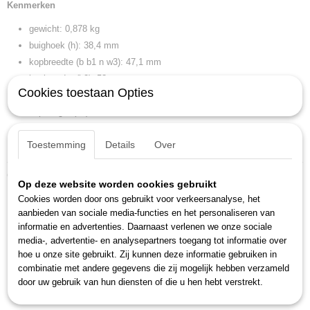
Kenmerken
gewicht: 0,878 kg
buighoek (h): 38,4 mm
kopbreedte (b b1 n w3): 47,1 mm
kopbreedte (b2): 53 mm
Cookies toestaan Opties
kophoogte (a a1 b h l2 t): 17,4 mm
kophoogte (a2): 19,4 mm
lengte (l l1): 400 mm
Toestemming
Details
Over
sleutelwijdte 2: 32 x 36 mm
Ook interessant
Op deze website worden cookies gebruikt
Cookies worden door ons gebruikt voor verkeersanalyse, het
aanbieden van sociale media-functies en het personaliseren van
informatie en advertenties. Daarnaast verlenen we onze sociale
media-, advertentie- en analysepartners toegang tot informatie over
hoe u onze site gebruikt. Zij kunnen deze informatie gebruiken in
combinatie met andere gegevens die zij mogelijk hebben verzameld
door uw gebruik van hun diensten of die u hen hebt verstrekt.