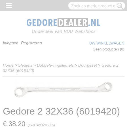
Inloggen
Registreren
UW WINKELWAGEN
Geen producten
(0)
Home
>
Sleutels
>
Dubbele-ringsleutels
>
Doorgezet
>
Gedore 2
32X36 (6019420)
Gedore 2 32X36 (6019420)
€ 38,20
(exclusief btw 21%)