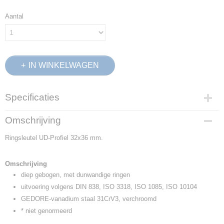
Aantal
IN WINKELWAGEN
Specificaties
Productcode
Omschrijving
6019420
Ringsleutel UD-Profiel 32x36 mm.
EAN code
4010886601945
Productcode leverancier
Omschrijving
2 32X36
diep gebogen, met dunwandige ringen
Netto gewicht
uitvoering volgens DIN 838, ISO 3318, ISO 1085, ISO 10104
0,88 Kg
GEDORE-vanadium staal 31CrV3, verchroomd
Afmetingen (l,b,h)
* niet genormeerd
41 x 5,30 x 5 cm