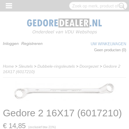
Inloggen
Registreren
UW WINKELWAGEN
Geen producten
(0)
Home
>
Sleutels
>
Dubbele-ringsleutels
>
Doorgezet
>
Gedore 2
16X17 (6017210)
Gedore 2 16X17 (6017210)
€ 14,85
(exclusief btw 21%)