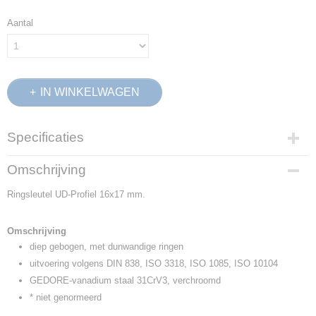
Aantal
IN WINKELWAGEN
Specificaties
Productcode
Omschrijving
6017210
Ringsleutel UD-Profiel 16x17 mm.
EAN code
4010886601723
Productcode leverancier
Omschrijving
2 16X17
diep gebogen, met dunwandige ringen
Netto gewicht
uitvoering volgens DIN 838, ISO 3318, ISO 1085, ISO 10104
0,21 Kg
GEDORE-vanadium staal 31CrV3, verchroomd
Afmetingen (l,b,h)
* niet genormeerd
27,50 x 9 x 5,50 cm