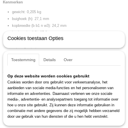
Kenmerken
gewicht: 0,205 kg
buighoek (h): 27,1 mm
kopbreedte (b b1 n w3): 24,2 mm
kopbreedte (b2): 25,8 mm
Cookies toestaan Opties
kophoogte (a a1 b h l2 t): 11,6 mm
kophoogte (a2): 12,3 mm
lengte (l l1): 245 mm
Toestemming
Details
Over
sleutelwijdte 2: 16 x 17 mm
Ook interessant
Op deze website worden cookies gebruikt
Cookies worden door ons gebruikt voor verkeersanalyse, het
aanbieden van sociale media-functies en het personaliseren van
informatie en advertenties. Daarnaast verlenen we onze sociale
media-, advertentie- en analysepartners toegang tot informatie over
hoe u onze site gebruikt. Zij kunnen deze informatie gebruiken in
combinatie met andere gegevens die zij mogelijk hebben verzameld
door uw gebruik van hun diensten of die u hen hebt verstrekt.