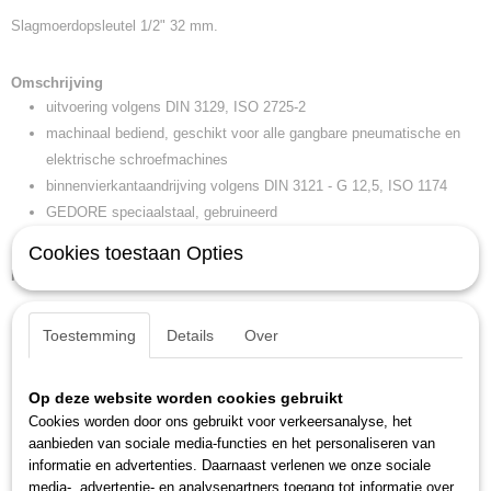
Slagmoerdopsleutel 1/2" 32 mm.
EAN code
4010886844496
Productcode leverancier
Omschrijving
K 19 32
uitvoering volgens DIN 3129, ISO 2725-2
Netto gewicht
machinaal bediend, geschikt voor alle gangbare pneumatische en
0,29 Kg
elektrische schroefmachines
Afmetingen (l,b,h)
binnenvierkantaandrijving volgens DIN 3121 - G 12,5, ISO 1174
5 x 4,50 x 4,50 cm
GEDORE speciaalstaal, gebruineerd
* niet genormeerd
Cookies toestaan Opties
Kenmerken
niet genormeerd: *
Toestemming
Details
Over
diameter 1: 44 mm
gewicht: 0,286 kg
sleutelwijdte: 32 mm
Op deze website worden cookies gebruikt
aanbevolen toebehoren: KB 1970 15-27, KB 1975 15-27
Cookies worden door ons gebruikt voor verkeersanalyse, het
aanbieden van sociale media-functies en het personaliseren van
aandrijfopname 4-kant: 1/2 inch
informatie en advertenties. Daarnaast verlenen we onze sociale
aandrijfopname 4-kant nominale maat: 12,5 mm
media-, advertentie- en analysepartners toegang tot informatie over