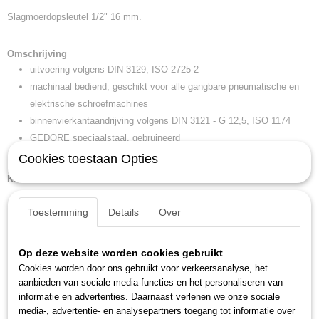
Slagmoerdopsleutel 1/2" 16 mm.
EAN code
4010886616079
Productcode leverancier
Omschrijving
K 19 16
uitvoering volgens DIN 3129, ISO 2725-2
Netto gewicht
machinaal bediend, geschikt voor alle gangbare pneumatische en
0,12 Kg
elektrische schroefmachines
Afmetingen (l,b,h)
binnenvierkantaandrijving volgens DIN 3121 - G 12,5, ISO 1174
15,80 x 6,50 x 4,30 cm
GEDORE speciaalstaal, gebruineerd
* niet genormeerd
Cookies toestaan Opties
Kenmerken
diameter 1: 25 mm
Toestemming
Details
Over
gewicht: 0,124 kg
sleutelwijdte: 16 mm
Op deze website worden cookies gebruikt
aanbevolen toebehoren: KB 1970 15-27, KB 1975 15-27
Cookies worden door ons gebruikt voor verkeersanalyse, het
aandrijfopname 4-kant: 1/2 inch
aanbieden van sociale media-functies en het personaliseren van
aandrijfopname 4-kant nominale maat: 12,5 mm
informatie en advertenties. Daarnaast verlenen we onze sociale
diameter 2: 30 mm
media-, advertentie- en analysepartners toegang tot informatie over