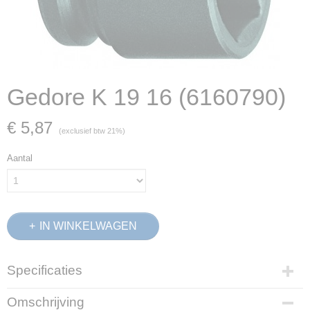
Gedore K 19 16 (6160790)
€ 5,87
(exclusief btw 21%)
Aantal
IN WINKELWAGEN
Specificaties
Productcode
Omschrijving
6160790