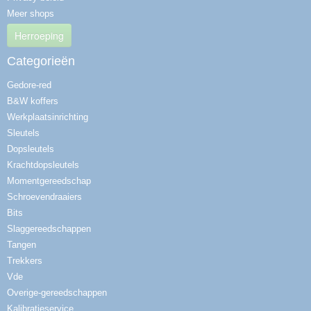
Meer shops
Herroeping
Categorieën
Gedore-red
B&W koffers
Werkplaatsinrichting
Sleutels
Dopsleutels
Krachtdopsleutels
Momentgereedschap
Schroevendraaiers
Bits
Slaggereedschappen
Tangen
Trekkers
Vde
Overige-gereedschappen
Kalibratieservice