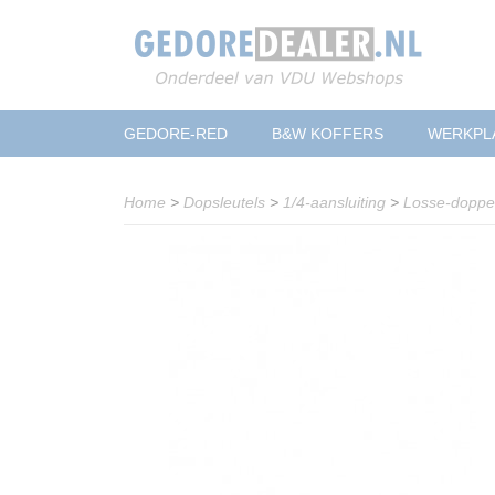
GEDORE-RED
B&W KOFFERS
WERKPL
Home
>
Dopsleutels
>
1/4-aansluiting
>
Losse-dopp