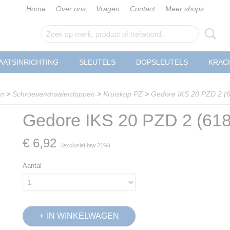
Home
Over ons
Vragen
Contact
Meer shops
AATSINRICHTING
SLEUTELS
DOPSLEUTELS
KRAC
en
>
Schroevendraaierdoppen
>
Kruiskop PZ
>
Gedore IKS 20 PZD 2 (
Gedore IKS 20 PZD 2 (61
€ 6,92
(exclusief btw 21%)
Aantal
IN WINKELWAGEN