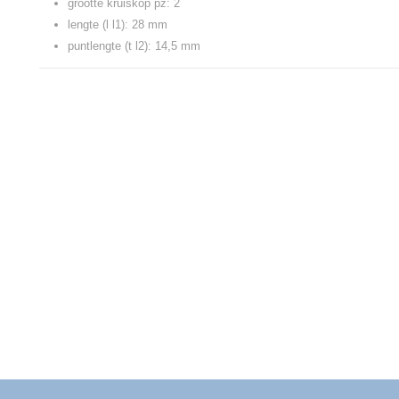
grootte kruiskop pz: 2
lengte (l l1): 28 mm
puntlengte (t l2): 14,5 mm