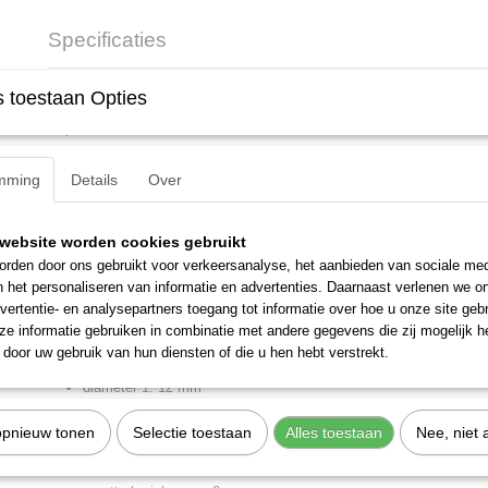
Specificaties
Productcode
6187210
Omschrijving
 toestaan Opties
EAN code
4010886618721
Productcode leverancier
IKS 20 PZD 2
Dopsleutel-schroevendraaier 1/4" PZ 2.
Netto gewicht
0,01 Kg
Afmetingen (l,b,h)
10 x 4 x 3 cm
mming
Details
Over
Omschrijving
binnenvierkantaandrijving volgens DIN 3120 - C 6,3, ISO 1174, 
tbv handgebruik, rand gekarteld
website worden cookies gebruikt
verchroomd
rden door ons gebruikt voor verkeersanalyse, het aanbieden van sociale med
n het personaliseren van informatie en advertenties. Daarnaast verlenen we o
punt uit GEDORE-vanadium speciaalstaal, mangaan-gefosfatee
vertentie- en analysepartners toegang tot informatie over hoe u onze site gebru
punt volgens DIN ISO 8764-1 PZ
e informatie gebruiken in combinatie met andere gegevens die zij mogelijk 
Kenmerken
door uw gebruik van hun diensten of die u hen hebt verstrekt.
diameter 1: 12 mm
gewicht: 0,013 kg
opnieuw tonen
Selectie toestaan
Alles toestaan
Nee, niet 
aandrijfopname 4-kant: 1/4 inch
aandrijfopname 4-kant nominale maat: 6,3 mm