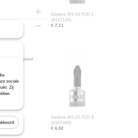
Gedore IKS 20 PZD 1
(6187130)
€ 7,11
met kogelvangsleuf
ia-
nze sociale
rd
ikt. Zij
hebben
Gedore IKS 20 PZD 3
akkoord
(6187480)
€ 6,92