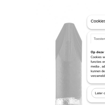
Cookies
Toeste
Op deze 
Cookies wo
functies e
media-, ad
kunnen dez
verzameld 
Later 