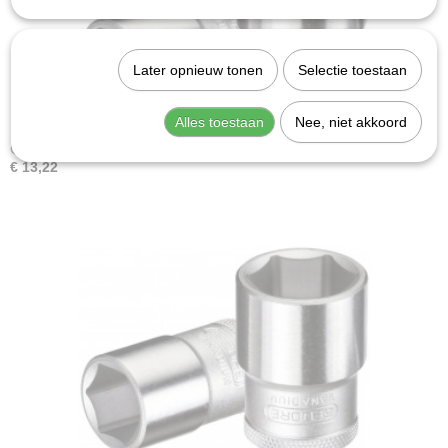
Later opnieuw tonen
Selectie toestaan
Alles toestaan
Nee, niet akkoord
Gedore 19 33 (2545306)
€ 13,22