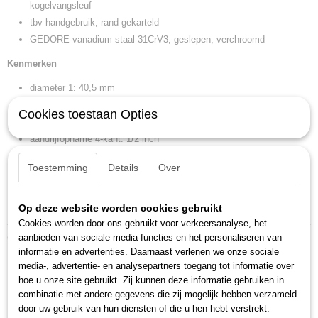
kogelvangsleuf
Afmetingen (l,b,h)
tbv handgebruik, rand gekarteld
31 x 9 x 4,50 cm
GEDORE-vanadium staal 31CrV3, geslepen, verchroomd
Kenmerken
diameter 1: 40,5 mm
gewicht: 0,351 kg
Cookies toestaan Opties
sleutelwijdte: 30 mm
aandrijfopname 4-kant: 1/2 inch
aandrijfopname 4-kant nominale maat: 12,5 mm
Toestemming
Details
Over
diameter 2: 32,5 mm
kopdiepte (a1 t): 33 mm
lengte (l l1): 82 mm
Op deze website worden cookies gebruikt
Cookies worden door ons gebruikt voor verkeersanalyse, het
Ook interessant
aanbieden van sociale media-functies en het personaliseren van
informatie en advertenties. Daarnaast verlenen we onze sociale
media-, advertentie- en analysepartners toegang tot informatie over
hoe u onze site gebruikt. Zij kunnen deze informatie gebruiken in
combinatie met andere gegevens die zij mogelijk hebben verzameld
door uw gebruik van hun diensten of die u hen hebt verstrekt.