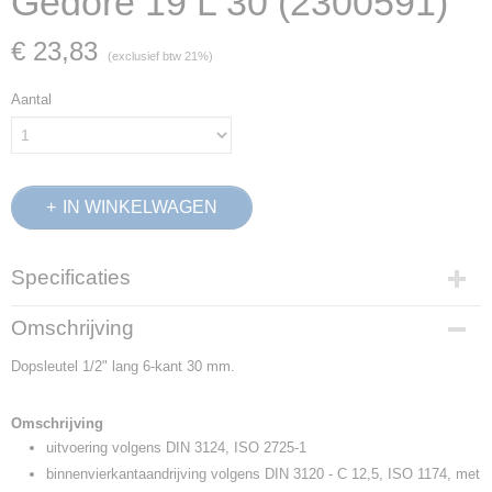
Gedore 19 L 30 (2300591)
€ 23,83
(exclusief btw 21%)
Aantal
IN WINKELWAGEN
Specificaties
Productcode
Omschrijving
2300591
Dopsleutel 1/2" lang 6-kant 30 mm.
EAN code
4010886896303
Productcode leverancier
Omschrijving
19 L 30
uitvoering volgens DIN 3124, ISO 2725-1
Netto gewicht
binnenvierkantaandrijving volgens DIN 3120 - C 12,5, ISO 1174, met
0,35 Kg