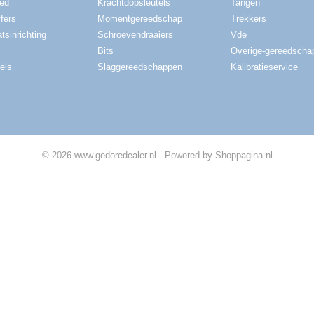
red
Krachtdopsleutels
Tangen
fers
Momentgereedschap
Trekkers
tsinrichting
Schroevendraaiers
Vde
Bits
Overige-gereedscha
els
Slaggereedschappen
Kalibratieservice
© 2026 www.gedoredealer.nl - Powered by Shoppagina.nl