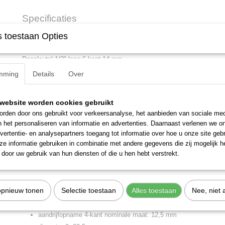
Specificaties
 toestaan Opties
Productcode
1718770
Omschrijving
EAN code
4010886849545
Productcode leverancier
19 L 14
Dopsleutel 1/2" lang 6-kant 14 mm.
Netto gewicht
0,11 Kg
mming
Details
Over
Afmetingen (l,b,h)
7,70 x 2,30 x 2,30 cm
Omschrijving
uitvoering volgens DIN 3124, ISO 2725-1
website worden cookies gebruikt
binnenvierkantaandrijving volgens DIN 3120 - C 12,5, ISO 1174,
rden door ons gebruikt voor verkeersanalyse, het aanbieden van sociale med
tbv handgebruik, rand gekarteld
n het personaliseren van informatie en advertenties. Daarnaast verlenen we o
GEDORE-vanadium staal 31CrV3, geslepen, verchroomd
vertentie- en analysepartners toegang tot informatie over hoe u onze site gebru
e informatie gebruiken in combinatie met andere gegevens die zij mogelijk 
Kenmerken
door uw gebruik van hun diensten of die u hen hebt verstrekt.
diameter 1: 20,5 mm
gewicht: 0,109 kg
opnieuw tonen
Selectie toestaan
Alles toestaan
Nee, niet 
sleutelwijdte: 14 mm
aandrijfopname 4-kant: 1/2 inch
aandrijfopname 4-kant nominale maat: 12,5 mm