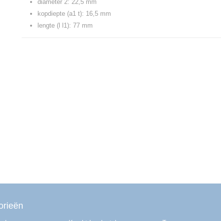
diameter 2: 22,5 mm
kopdiepte (a1 t): 16,5 mm
lengte (l l1): 77 mm
orieën