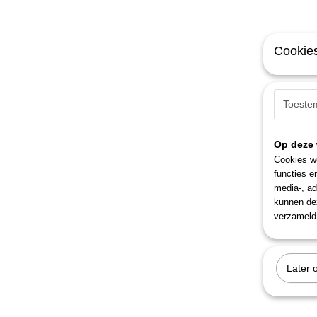
Cookies
Toeste
Op deze 
Cookies wo
functies e
media-, ad
kunnen dez
verzameld 
Later 