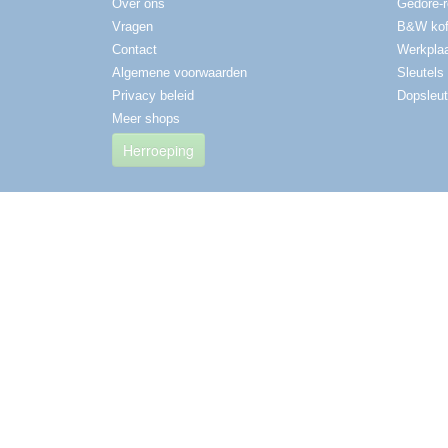
Over ons
Gedore-
Vragen
B&W kof
Contact
Werkplaa
Algemene voorwaarden
Sleutels
Privacy beleid
Dopsleut
Meer shops
Herroeping