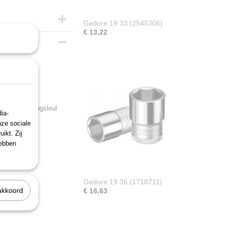
Gedore 19 33 (2545306)
€ 13,22
 met kogelvangsleuf
ia-
nze sociale
ikt. Zij
hebben
Gedore 19 36 (1718711)
akkoord
€ 16,63