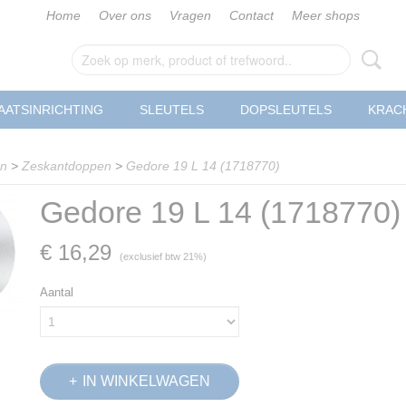
Home
Over ons
Vragen
Contact
Meer shops
AATSINRICHTING
SLEUTELS
DOPSLEUTELS
KRAC
en
>
Zeskantdoppen
>
Gedore 19 L 14 (1718770)
Gedore 19 L 14 (1718770)
€ 16,29
(exclusief btw 21%)
Aantal
IN WINKELWAGEN