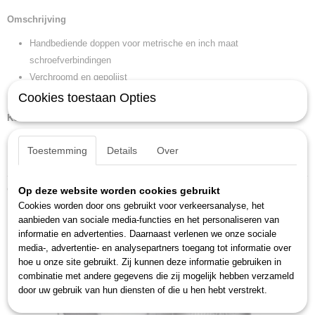
Productcode leverancier
Omschrijving
C19 27
Handbediende doppen voor metrische en inch maat
Netto gewicht
0,15 Kg
schroefverbindingen
Afmetingen (l,b,h)
Verchroomd en gepolijst
4,15 x 9,90 x 9,90 cm
In overeenstemming met DIN 3124
Cookies toestaan Opties
Kenmerken
Lengte: 41,5 mm
Toestemming
Details
Over
Inch: 1 1/16"
Ook interessant
Op deze website worden cookies gebruikt
Cookies worden door ons gebruikt voor verkeersanalyse, het
aanbieden van sociale media-functies en het personaliseren van
informatie en advertenties. Daarnaast verlenen we onze sociale
media-, advertentie- en analysepartners toegang tot informatie over
hoe u onze site gebruikt. Zij kunnen deze informatie gebruiken in
combinatie met andere gegevens die zij mogelijk hebben verzameld
door uw gebruik van hun diensten of die u hen hebt verstrekt.