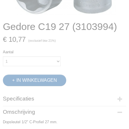
Gedore C19 27 (3103994)
€ 10,77
(exclusief btw 21%)
Aantal
IN WINKELWAGEN
Specificaties
Productcode
Omschrijving
3103994
Dopsleutel 1/2" C-Profiel 27 mm.
EAN code
4010886953556