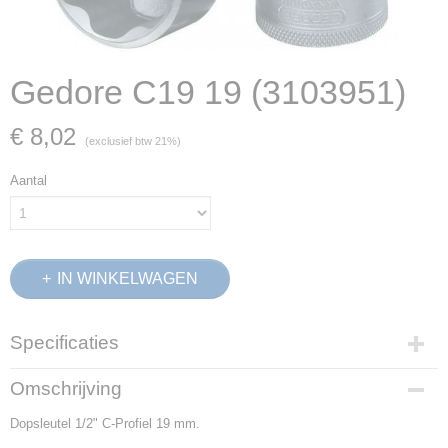
Gedore C19 19 (3103951)
€ 8,02
(exclusief btw 21%)
Aantal
IN WINKELWAGEN
Specificaties
Productcode
Omschrijving
3103951
Dopsleutel 1/2" C-Profiel 19 mm.
EAN code
4010886953525