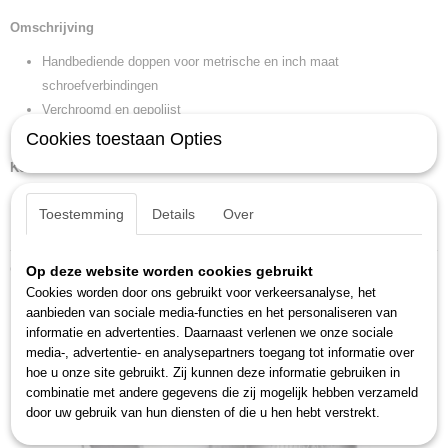
Productcode leverancier
Omschrijving
C19 19
Handbediende doppen voor metrische en inch maat
Netto gewicht
0,08 Kg
schroefverbindingen
Afmetingen (l,b,h)
Verchroomd en gepolijst
4 x 9,90 x 9,90 cm
In overeenstemming met DIN 3124
Cookies toestaan Opties
Kenmerken
Lengte: 40 mm
Toestemming
Details
Over
Inch: 3/4"
Ook interessant
Op deze website worden cookies gebruikt
Cookies worden door ons gebruikt voor verkeersanalyse, het
aanbieden van sociale media-functies en het personaliseren van
informatie en advertenties. Daarnaast verlenen we onze sociale
media-, advertentie- en analysepartners toegang tot informatie over
hoe u onze site gebruikt. Zij kunnen deze informatie gebruiken in
combinatie met andere gegevens die zij mogelijk hebben verzameld
door uw gebruik van hun diensten of die u hen hebt verstrekt.