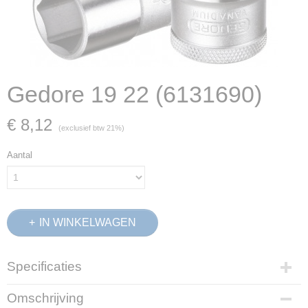
Gedore 19 22 (6131690)
€ 8,12
(exclusief btw 21%)
Aantal
IN WINKELWAGEN
Specificaties
Productcode
Omschrijving
6131690