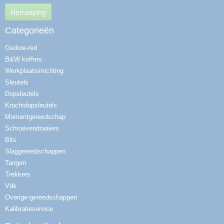
Herroeping
Categorieën
Gedore-red
B&W koffers
Werkplaatsinrichting
Sleutels
Dopsleutels
Krachtdopsleutels
Momentgereedschap
Schroevendraaiers
Bits
Slaggereedschappen
Tangen
Trekkers
Vde
Overige-gereedschappen
Kalibratieservice