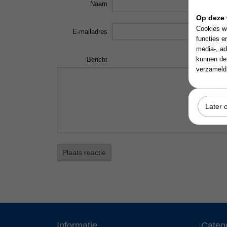
Naam
Op deze 
Cookies wo
E-mailadres
functies e
media-, ad
kunnen dez
Bericht
verzameld 
Later 
Plaats reactie
Informatie
Categ