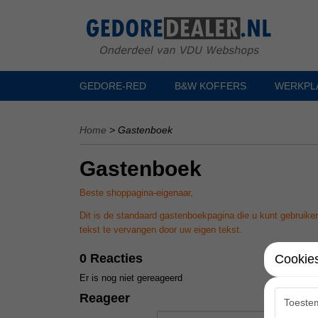
GEDORE-RED
B&W KOFFERS
WERKPL
Home
> Gastenboek
Gastenboek
Beste shoppagina-eigenaar,
Dit is de standaard gastenboekpagina die u kunt gebruiken
tekst te vervangen door uw eigen tekst.
0 Reacties
Cookies
Er is nog niet gereageerd
Reageer
Toeste