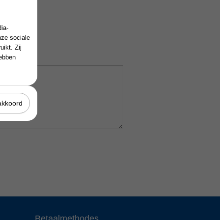
ia-
nze sociale
ikt. Zij
hebben
akkoord
Betaalmethodes