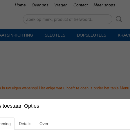
Home
Over ons
Vragen
Contact
Meer shops
AATSINRICHTING
SLEUTELS
DOPSLEUTELS
KRAC
 in uw eigen webshop! Het enige wat u hoeft te doen is onder het tabje Menu o
 toestaan Opties
mming
Details
Over