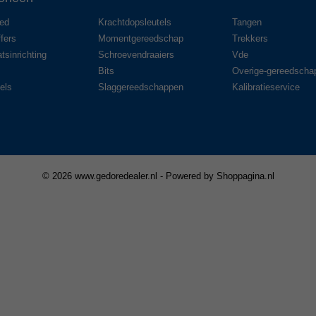
red
Krachtdopsleutels
Tangen
fers
Momentgereedschap
Trekkers
tsinrichting
Schroevendraaiers
Vde
Bits
Overige-gereedscha
els
Slaggereedschappen
Kalibratieservice
© 2026 www.gedoredealer.nl - Powered by Shoppagina.nl