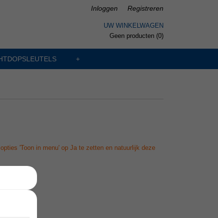
Inloggen
Registreren
UW WINKELWAGEN
Geen producten
(0)
HTDOPSLEUTELS
+
pties 'Toon in menu' op Ja te zetten en natuurlijk deze