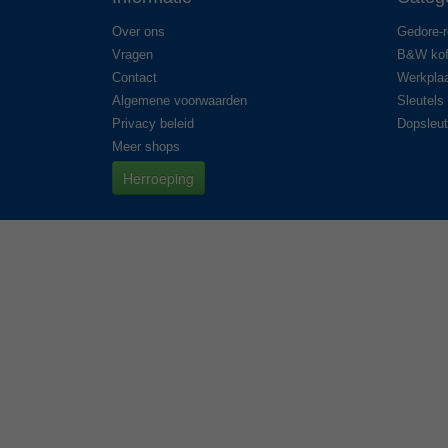
Over ons
Gedore-
Vragen
B&W kof
Contact
Werkplaa
Algemene voorwaarden
Sleutels
Privacy beleid
Dopsleut
Meer shops
Herroeping